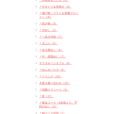
＊お刺身＆たたき（9）
＊やきとり＆串焼き（9）
＊揚げ物（フライ＆唐揚げｅｔ
ｃ）（4）
＊焼き物（3）
＊洋めし（2）
＊一品＆珍味（7）
＊天ぷら（5）
＊名古屋めし（6）
＊中、韓国めし（7）
サラダ＆ベジタブル（8）
＊めん＆パスタ（5）
＊ドリンク（13）
大皿＆盛り合わせ（13）
＊別腹スウィーツ（3）
＊丼（17）
＊宴会コース（4名様より、予
約のみ）（3）
＊鍋コース内容（7）