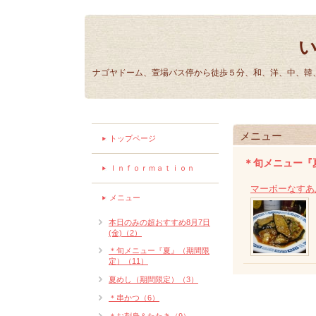
ナゴヤドーム、萱場バス停から徒歩５分、和、洋、中、韓、
メニュー
トップページ
＊旬メニュー『
Ｉｎｆｏｒｍａｔｉｏｎ
マーボーなすあ
メニュー
本日のみの超おすすめ8月7日
(金)（2）
＊旬メニュー『夏』（期間限
定）（11）
夏めし（期間限定）（3）
＊串かつ（6）