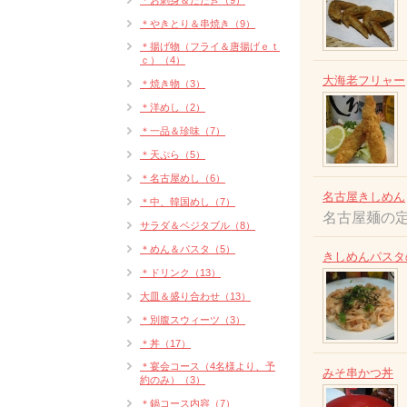
＊お刺身＆たたき（9）
＊やきとり＆串焼き（9）
＊揚げ物（フライ＆唐揚げｅｔ
ｃ）（4）
大海老フリャー
＊焼き物（3）
＊洋めし（2）
＊一品＆珍味（7）
＊天ぷら（5）
＊名古屋めし（6）
名古屋きしめん
＊中、韓国めし（7）
名古屋麺の
サラダ＆ベジタブル（8）
＊めん＆パスタ（5）
きしめんパスタ
＊ドリンク（13）
大皿＆盛り合わせ（13）
＊別腹スウィーツ（3）
＊丼（17）
＊宴会コース（4名様より、予
みそ串かつ丼
約のみ）（3）
＊鍋コース内容（7）