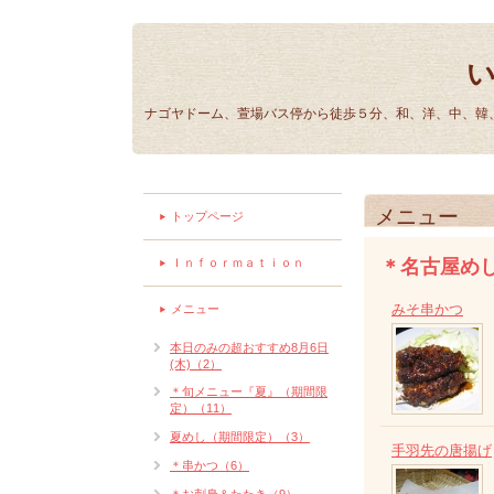
ナゴヤドーム、萱場バス停から徒歩５分、和、洋、中、韓、
メニュー
トップページ
Ｉｎｆｏｒｍａｔｉｏｎ
＊名古屋め
みそ串かつ
メニュー
本日のみの超おすすめ8月6日
(木)（2）
＊旬メニュー『夏』（期間限
定）（11）
夏めし（期間限定）（3）
手羽先の唐揚げ
＊串かつ（6）