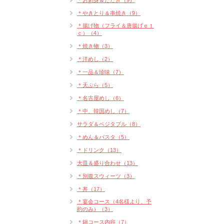
＊お刺身＆たたき（9）
＊やきとり＆串焼き（9）
＊揚げ物（フライ＆唐揚げｅｔ
ｃ）（4）
＊焼き物（3）
＊洋めし（2）
＊一品＆珍味（7）
＊天ぷら（5）
＊名古屋めし（6）
＊中、韓国めし（7）
サラダ＆ベジタブル（8）
＊めん＆パスタ（5）
＊ドリンク（13）
大皿＆盛り合わせ（13）
＊別腹スウィーツ（3）
＊丼（17）
＊宴会コース（4名様より、予
約のみ）（3）
＊鍋コース内容（7）