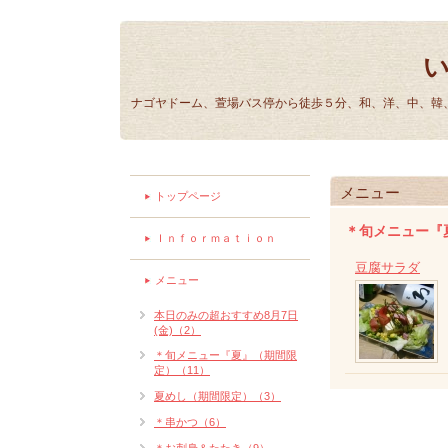
ナゴヤドーム、萱場バス停から徒歩５分、和、洋、中、韓、
メニュー
トップページ
＊旬メニュー『
Ｉｎｆｏｒｍａｔｉｏｎ
豆腐サラダ
メニュー
本日のみの超おすすめ8月7日
(金)（2）
＊旬メニュー『夏』（期間限
定）（11）
夏めし（期間限定）（3）
＊串かつ（6）