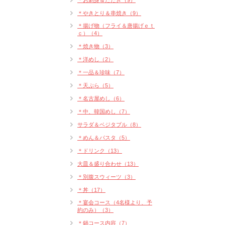
＊お刺身＆たたき（9）
＊やきとり＆串焼き（9）
＊揚げ物（フライ＆唐揚げｅｔ
ｃ）（4）
＊焼き物（3）
＊洋めし（2）
＊一品＆珍味（7）
＊天ぷら（5）
＊名古屋めし（6）
＊中、韓国めし（7）
サラダ＆ベジタブル（8）
＊めん＆パスタ（5）
＊ドリンク（13）
大皿＆盛り合わせ（13）
＊別腹スウィーツ（3）
＊丼（17）
＊宴会コース（4名様より、予
約のみ）（3）
＊鍋コース内容（7）