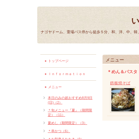
ナゴヤドーム、萱場バス停から徒歩５分、和、洋、中、韓、
メニュー
トップページ
＊めん＆パスタ
Ｉｎｆｏｒｍａｔｉｏｎ
鉄板焼そば
メニュー
本日のみの超おすすめ8月9日
(日)（2）
＊旬メニュー『夏』（期間限
定）（11）
夏めし（期間限定）（3）
＊串かつ（6）