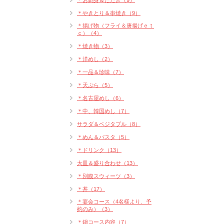
＊お刺身＆たたき（9）
＊やきとり＆串焼き（9）
＊揚げ物（フライ＆唐揚げｅｔ
ｃ）（4）
＊焼き物（3）
＊洋めし（2）
＊一品＆珍味（7）
＊天ぷら（5）
＊名古屋めし（6）
＊中、韓国めし（7）
サラダ＆ベジタブル（8）
＊めん＆パスタ（5）
＊ドリンク（13）
大皿＆盛り合わせ（13）
＊別腹スウィーツ（3）
＊丼（17）
＊宴会コース（4名様より、予
約のみ）（3）
＊鍋コース内容（7）