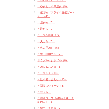
＊お刺身＆たたき（9）
＊やきとり＆串焼き（9）
＊揚げ物（フライ＆唐揚げｅｔ
ｃ）（4）
＊焼き物（3）
＊洋めし（2）
＊一品＆珍味（7）
＊天ぷら（5）
＊名古屋めし（6）
＊中、韓国めし（7）
サラダ＆ベジタブル（8）
＊めん＆パスタ（5）
＊ドリンク（13）
大皿＆盛り合わせ（13）
＊別腹スウィーツ（3）
＊丼（17）
＊宴会コース（4名様より、予
約のみ）（3）
＊鍋コース内容（7）