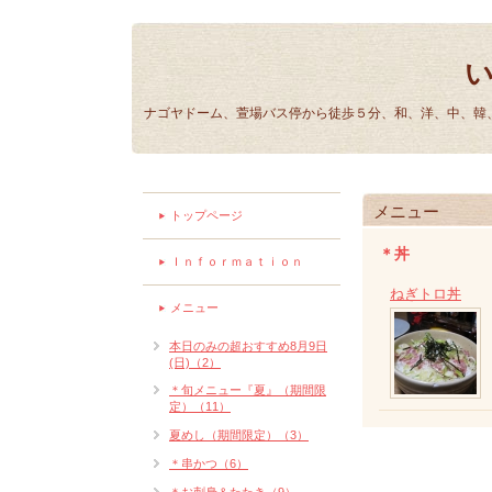
ナゴヤドーム、萱場バス停から徒歩５分、和、洋、中、韓、
メニュー
トップページ
＊丼
Ｉｎｆｏｒｍａｔｉｏｎ
ねぎトロ丼
メニュー
本日のみの超おすすめ8月9日
(日)（2）
＊旬メニュー『夏』（期間限
定）（11）
夏めし（期間限定）（3）
＊串かつ（6）