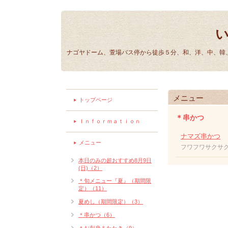
ナゴヤドーム、萱場バス停から徒歩５分、和、洋、中、韓、
メニュー
トップページ
＊串かつ
Ｉｎｆｏｒｍａｔｉｏｎ
ナマズ串かつ
メニュー
フワフワサクサ
本日のみの超おすすめ8月9日
(日)（2）
＊旬メニュー『夏』（期間限
定）（11）
夏めし（期間限定）（3）
＊串かつ（6）