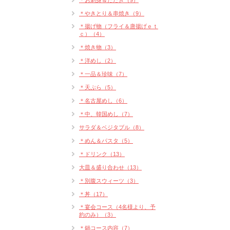
＊お刺身＆たたき（9）
＊やきとり＆串焼き（9）
＊揚げ物（フライ＆唐揚げｅｔ
ｃ）（4）
＊焼き物（3）
＊洋めし（2）
＊一品＆珍味（7）
＊天ぷら（5）
＊名古屋めし（6）
＊中、韓国めし（7）
サラダ＆ベジタブル（8）
＊めん＆パスタ（5）
＊ドリンク（13）
大皿＆盛り合わせ（13）
＊別腹スウィーツ（3）
＊丼（17）
＊宴会コース（4名様より、予
約のみ）（3）
＊鍋コース内容（7）