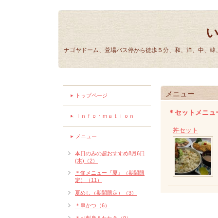
ナゴヤドーム、萱場バス停から徒歩５分、和、洋、中、韓、
メニュー
トップページ
＊セットメニュ
Ｉｎｆｏｒｍａｔｉｏｎ
丼セット
メニュー
本日のみの超おすすめ8月6日
(木)（2）
＊旬メニュー『夏』（期間限
定）（11）
夏めし（期間限定）（3）
＊串かつ（6）