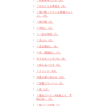
＊お刺身＆たたき（9）
＊やきとり＆串焼き（9）
＊揚げ物（フライ＆唐揚げｅｔ
ｃ）（4）
＊焼き物（3）
＊洋めし（2）
＊一品＆珍味（7）
＊天ぷら（5）
＊名古屋めし（6）
＊中、韓国めし（7）
サラダ＆ベジタブル（8）
＊めん＆パスタ（5）
＊ドリンク（13）
大皿＆盛り合わせ（13）
＊別腹スウィーツ（3）
＊丼（17）
＊宴会コース（4名様より、予
約のみ）（3）
＊鍋コース内容（7）