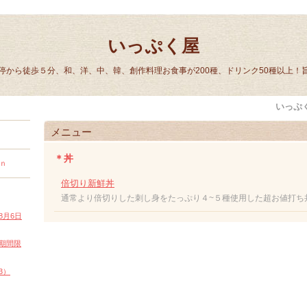
いっぷく屋
停から徒歩５分、和、洋、中、韓、創作料理お食事が200種、ドリンク50種以上！
いっぷ
メニュー
＊丼
ｎ
倍切り新鮮丼
通常より倍切りした刺し身をたっぷり４~５種使用した超お値打ち
8月6日
期間限
3）