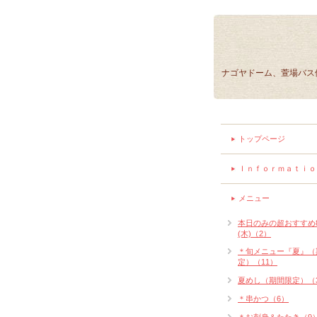
ナゴヤドーム、萱場バス
トップページ
Ｉｎｆｏｒｍａｔｉｏ
メニュー
本日のみの超おすすめ
(木)（2）
＊旬メニュー『夏』（
定）（11）
夏めし（期間限定）（
＊串かつ（6）