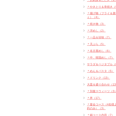
＊お刺身＆たたき（9
＊やきとり＆串焼き（
＊揚げ物（フライ＆唐
ｃ）（4）
＊焼き物（3）
＊洋めし（2）
＊一品＆珍味（7）
＊天ぷら（5）
＊名古屋めし（6）
＊中、韓国めし（7）
サラダ＆ベジタブル（
＊めん＆パスタ（5）
＊ドリンク（13）
大皿＆盛り合わせ（13
＊別腹スウィーツ（3
＊丼（17）
＊宴会コース（4名様
約のみ）（3）
＊鍋コース内容（7）