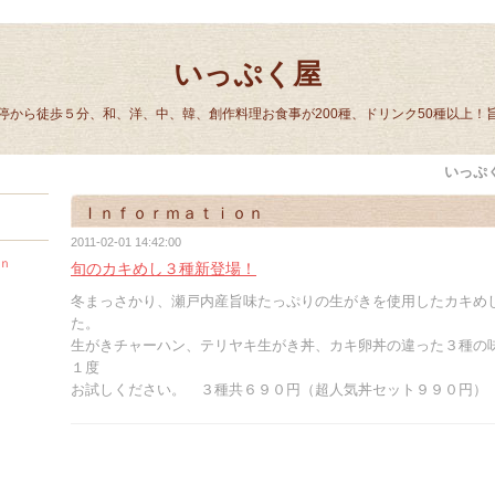
いっぷく屋
停から徒歩５分、和、洋、中、韓、創作料理お食事が200種、ドリンク50種以上！
いっぷ
Ｉｎｆｏｒｍａｔｉｏｎ
2011-02-01 14:42:00
ｎ
旬のカキめし３種新登場！
冬まっさかり、瀬戸内産旨味たっぷりの生がきを使用したカキめ
た。
生がきチャーハン、テリヤキ生がき丼、カキ卵丼の違った３種の
１度
お試しください。 ３種共６９０円（超人気丼セット９９０円）