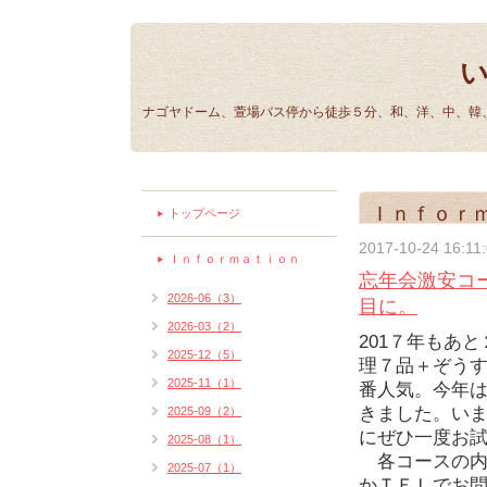
ナゴヤドーム、萱場バス停から徒歩５分、和、洋、中、韓、
Ｉｎｆｏｒ
トップページ
2017-10-24 16:11
Ｉｎｆｏｒｍａｔｉｏｎ
忘年会激安コ
2026-06（3）
目に。
2026-03（2）
201７年もあ
2025-12（5）
理７品＋ぞう
2025-11（1）
番人気。今年は
きました。い
2025-09（2）
にぜひ一度お
2025-08（1）
各コースの内
2025-07（1）
かＴＥＬでお