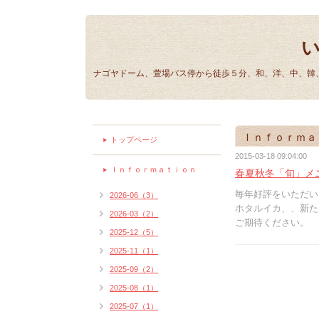
ナゴヤドーム、萱場バス停から徒歩５分、和、洋、中、韓、
Ｉｎｆｏｒｍａ
トップページ
2015-03-18 09:04:00
Ｉｎｆｏｒｍａｔｉｏｎ
春夏秋冬「旬」メ
毎年好評をいただい
2026-06（3）
ホタルイカ、、新た
2026-03（2）
ご期待ください。
2025-12（5）
2025-11（1）
2025-09（2）
2025-08（1）
2025-07（1）