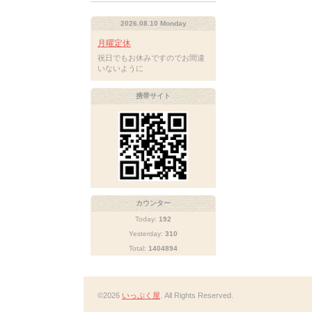
2026.08.10 Monday
月曜定休
祝日でもお休みですのでお間違
いないように
携帯サイト
カウンター
Today:
192
Yesterday:
310
Total:
1404894
©2026
いっぷく屋
. All Rights Reserved.