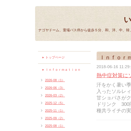
ナゴヤドーム、萱場バス停から徒歩５分、和、洋、中、韓、
Ｉｎｆｏｒ
トップページ
2018-06-16 11:29
Ｉｎｆｏｒｍａｔｉｏｎ
熱中症対策に
2026-08（1）
汗をかく暑い
2026-06（3）
入ったソルレィ
2026-03（2）
甘ショパさがク
2025-12（5）
ドリンク 30
種共ライチの実
2025-11（1）
2025-09（2）
2025-08（1）