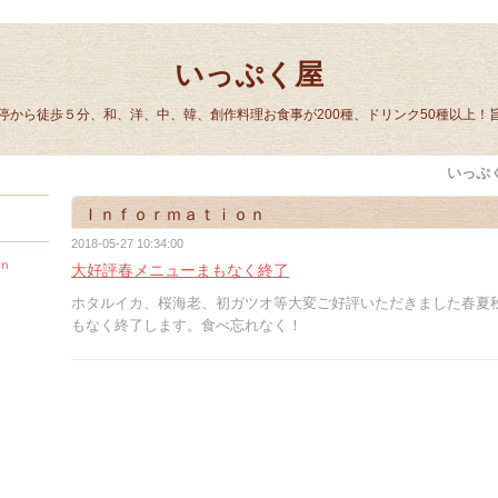
いっぷく屋
停から徒歩５分、和、洋、中、韓、創作料理お食事が200種、ドリンク50種以上！
いっぷ
Ｉｎｆｏｒｍａｔｉｏｎ
2018-05-27 10:34:00
ｎ
大好評春メニューまもなく終了
ホタルイカ、桜海老、初ガツオ等大変ご好評いただきました春夏
もなく終了します。食べ忘れなく！