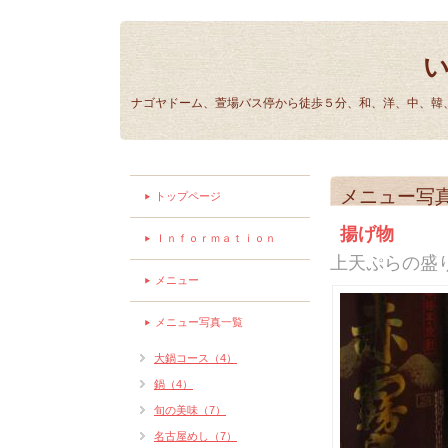
ナゴヤドーム、萱場バス停から徒歩５分、和、洋、中、韓、
メニュー写
トップページ
揚げ物
Ｉｎｆｏｒｍａｔｉｏｎ
上天ぷらの盛
メニュー
メニュー写真一覧
大鍋コース（4）
鍋（4）
旬の美味（7）
名古屋めし（7）