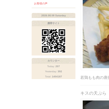
お客様の声
2026.08.08 Saturday
携帯サイト
カウンター
Today:
207
Yesterday:
392
Total:
1404187
若鶏もも肉の唐
キスの天ぷら