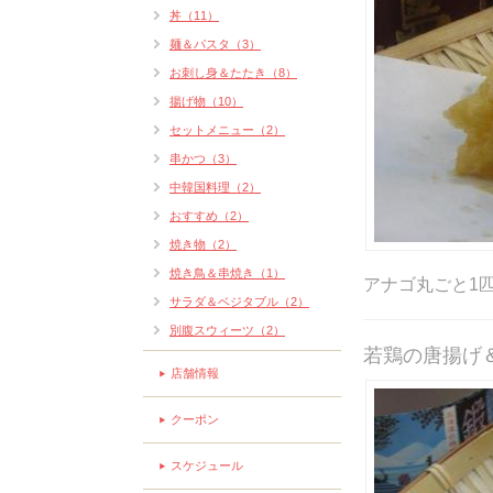
丼（11）
麺＆パスタ（3）
お刺し身＆たたき（8）
揚げ物（10）
セットメニュー（2）
串かつ（3）
中韓国料理（2）
おすすめ（2）
焼き物（2）
焼き鳥＆串焼き（1）
アナゴ丸ごと1
サラダ＆ベジタブル（2）
別腹スウィーツ（2）
若鶏の唐揚げ
店舗情報
クーポン
スケジュール